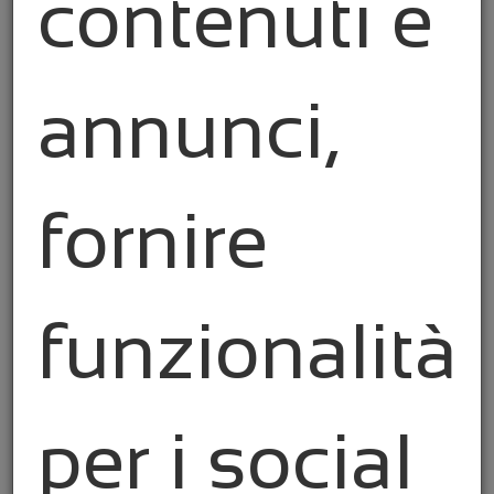
contenuti e
personalizzato in ambito fiscale
,
contabile
,
legale e del lavoro
, capace di rispondere in
modo tempestivo ed efficace alle sfide di un
annunci,
contesto normativo complesso e in continuo
mutamento.
Ci distinguiamo per un approccio centrato sul
fornire
cliente
, costruito
sull’ascolto attivo
,
sull’affidabilità e sulla trasparenza
. Ogni
realtà che si affida a noi trova un team
preparato e aggiornato, in grado di
funzionalità
trasformare le esigenze in soluzioni concrete.
Lavoriamo per creare valore nel tempo
,
offrendo
non solo
supporto operativo
, ma
anche una
visione strategica
capace di
per i social
accompagnare ogni fase del percorso
imprenditoriale,
con uno sguardo attento alla