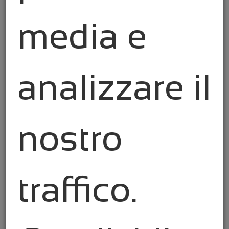
sostenibilità e all’innovazione
.
media e
analizzare il
Basi finanziarie per startup e proprietari
di attività
nostro
Persone che iniziano la propria startup
riscontrano tanti problemi finanziari che
traffico.
non sono preparati ad affrontare. Noi ...
Dettagli